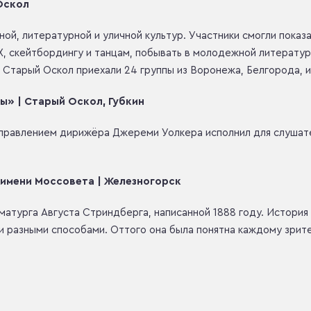
 Оскол
ой, литературной и уличной культур. Участники смогли показа
X, скейтбордингу и танцам, побывать в молодежной литерату
 Старый Оскол приехали 24 группы из Воронежа, Белгорода, и
ы» | Старый Оскол, Губкин
правлением дирижёра Джереми Уолкера исполнил для слушате
имени Моссовета | Железногорск
атурга Августа Стриндберга, написанной 1888 году. История 
и разными способами. Оттого она была понятна каждому зрите