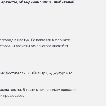
е артисты, объединив 10000+ любителей
лгород в цвету». Ее показали в формате
ствованы артисты оскольского ансамбля
ых фестивалей: «Райцентр», «Джулур: мас-
создателями. В гости к поклонникам приехали
ы и продюсеры.