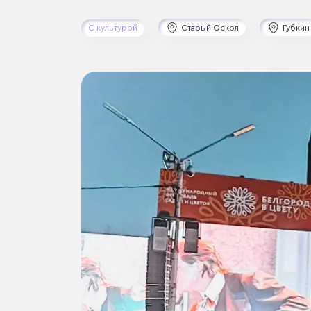
С культурой
Старый Оскол
Губкин