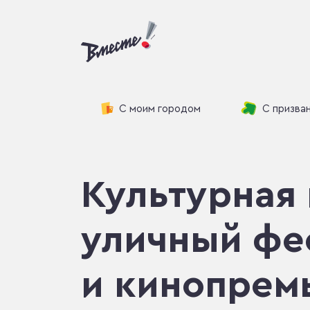
С моим городом
С призва
Культурная 
уличный фес
и кинопрем