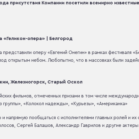
орода присутствия Компании посетили всемирно известны
а «Геликон-опера» | Белгород
представили оперу «Евгений Онегин» в рамках фестиваля «Бе
под открытым небом. Любопытно, что в массовках были задей
бкин, Железногорск, Старый Оскол
йских фильмов, отмеченных призами в том числе международн
из группы», «Колокол надежды», «Курьезы», «Американка»
о и напрямую пообщаться с исполнителями главных ролей и их 
олосов, Сергей Балашов, Александр Гаврилов и другие актер