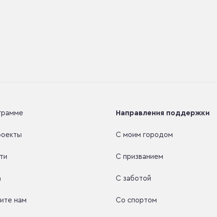
грамме
Направления поддержки
роекты
С моим городом
ти
С призванием
а
С заботой
ите нам
Со спортом