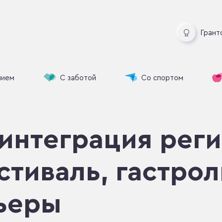
Грант
нием
С заботой
Со спортом
интеграция реги
тиваль, гастрол
ьеры