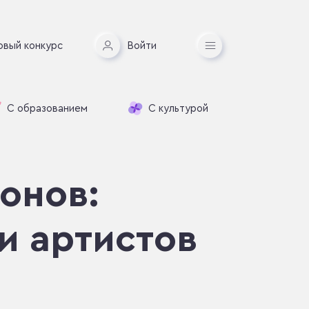
овый конкурс
Войти
С образованием
С культурой
онов:
и артистов