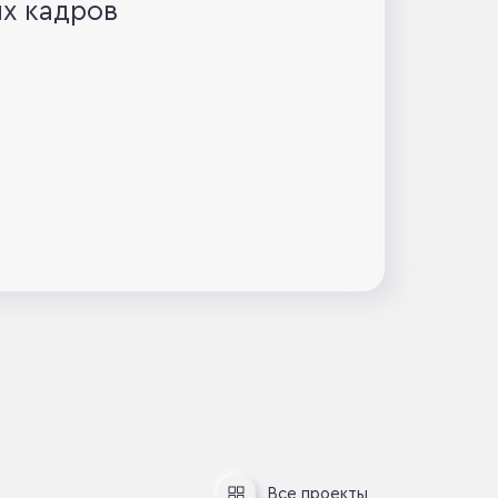
х кадров
Все
проекты