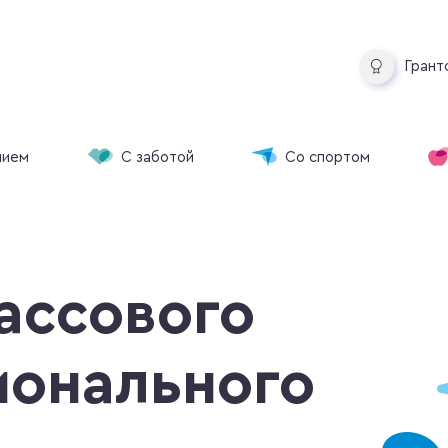
Грант
нием
С заботой
Со спортом
ассового
ионального