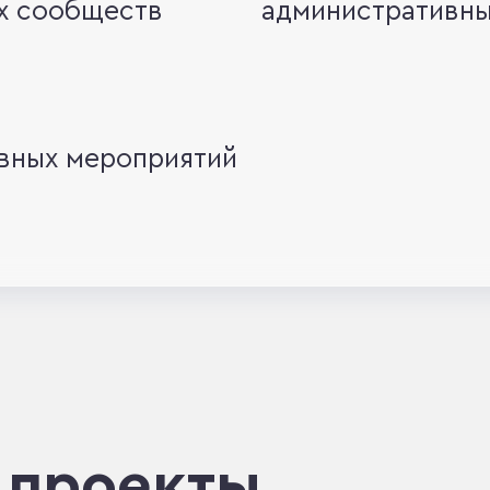
х сообществ
административны
вных мероприятий
 проекты