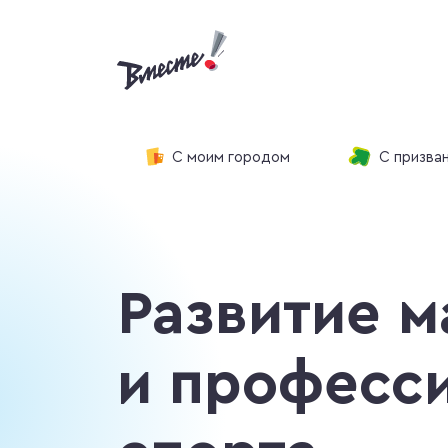
С моим городом
С призва
Развитие м
и професс