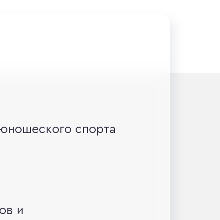
-юношеского спорта
ов и