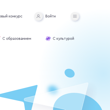
овый конкурс
Войти
С образованием
С культурой