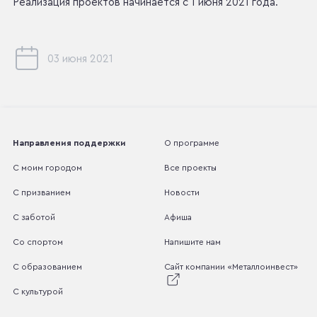
Реализация проектов начинается с 1 июня 2021 года.
03 июня 2021
Направления поддержки
О программе
С моим городом
Все проекты
С призванием
Новости
С заботой
Афиша
Со спортом
Напишите нам
С образованием
Сайт компании «Металлоинвест»
С культурой