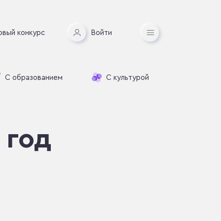
овый конкурс
Войти
С образованием
С культурой
 год