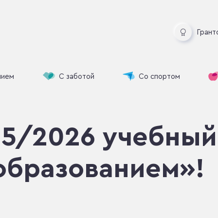
Грант
нием
С заботой
Со спортом
25/2026 учебный
образованием»!