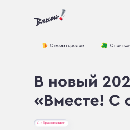
С моим городом
С призва
В новый 20
«Вместе! С 
С образованием