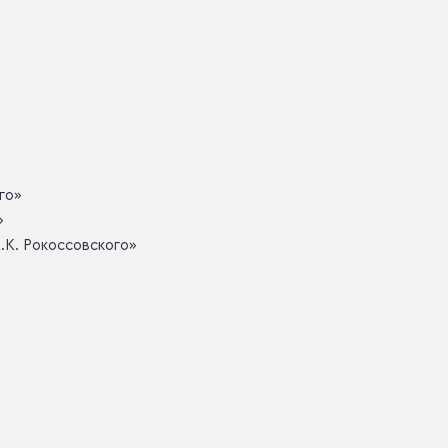
го»
»
К. Рокоссовского»