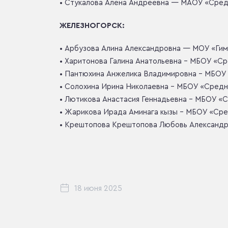
• Стукалова Алена Андреевна — МАОУ «Сред
ЖЕЛЕЗНОГОРСК:
• Арбузова Алина Александровна — МОУ «Ги
• Харитонова Галина Анатольевна – МБОУ «
• Пантюхина Анжелика Владимировна – МБОУ
• Солохина Ирина Николаевна – МБОУ «Средн
• Лютикова Анастасия Геннадьевна – МБОУ «
• Жарикова Ирада Аминага кызы – МБОУ «Сре
• Крештопова Крештопова Любовь Александр
18 июня 2025