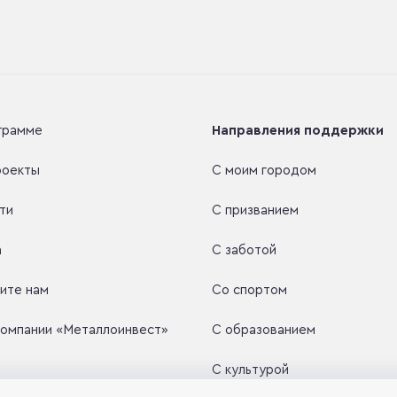
грамме
Направления поддержки
роекты
С моим городом
ти
С призванием
а
С заботой
ите нам
Со спортом
компании «Металлоинвест»
С образованием
С культурой