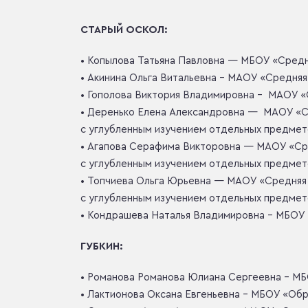
СТАРЫЙ ОСКОЛ:
• Копылова Татьяна Павловна — МБОУ «Сред
• Акинина Ольга Витальевна – МАОУ «Средня
• Гополова Виктория Владимировна – МАОУ 
• Деренько Елена Александровна — МАОУ «
с углубленным изучением отдельных предмет
• Агапова Серафима Викторовна — МАОУ «С
с углубленным изучением отдельных предмет
• Топчиева Ольга Юрьевна — МАОУ «Средняя
с углубленным изучением отдельных предмет
⁠• Кондрашева Наталья Владимировна – МБО
ГУБКИН:
• Романова Романова Юлиана Сергеевна – М
• Лактионова Оксана Евгеньевна – МБОУ «О