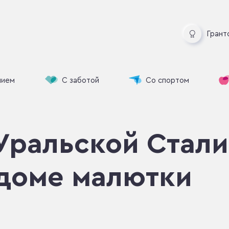
Грант
нием
С заботой
Со спортом
Уральской Стали
 доме малютки