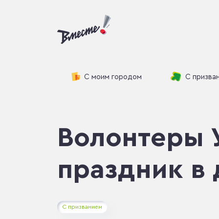
С моим городом
С призва
Волонтеры 
праздник в
С призванием