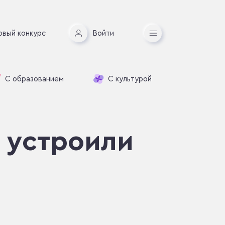
овый конкурс
Войти
С образованием
С культурой
 устроили